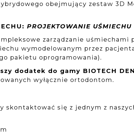
hybrydowego obejmujący zestaw 3D Mot
IECHU:
PROJEKTOWANIE UŚMIECHU
ompleksowe zarządzanie uśmiechami p
echu wymodelowanym przez pacjenta l
go pakietu oprogramowania).
nowszy dodatek do gamy BIOTECH D
kowanych wyłącznie ortodontom.
 skontaktować się z jednym z naszyc
ym