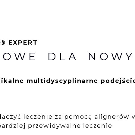
S® EXPERT
YDOWE DLA NOW
nikalne multidyscyplinarne podejśc
łączyć leczenie za pomocą alignerów 
bardziej przewidywalne leczenie.