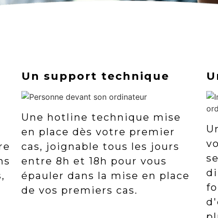
Un support technique
U
Une hotline technique mise
Un
en place dès votre premier
v
re
cas, joignable tous les jours
s
ns
entre 8h et 18h pour vous
di
,
épauler dans la mise en place
f
de vos premiers cas.
d'
p