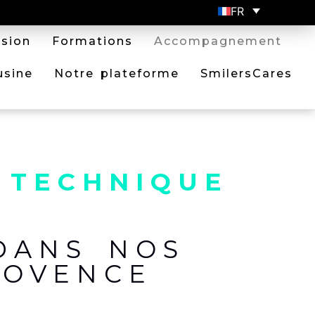
FR
ssion
Formations
Accompagnement
usine
Notre plateforme
SmilersCares
 TECHNIQUE
DANS NOS
ROVENCE