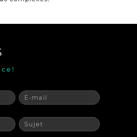
S
nce!
E-mail
Sujet