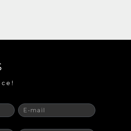
S
nce!
E-mail
Sujet