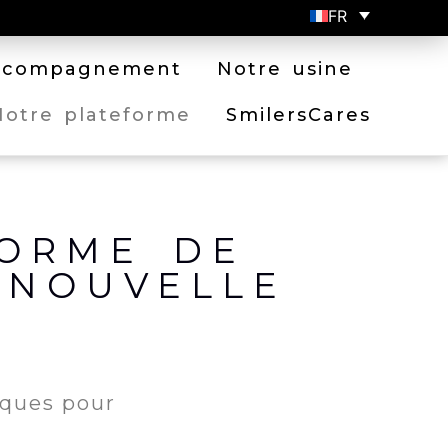
FR
ccompagnement
Notre usine
Notre plateforme
SmilersCares
FORME DE
 NOUVELLE
iques pour