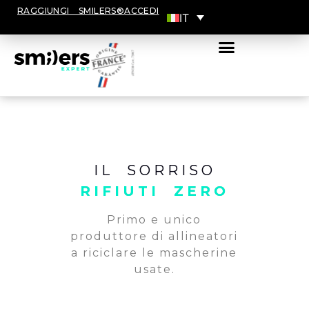
RAGGIUNGI SMILERS®
ACCEDI
IT
Software Smile Set Up
La nostra fabbrica
IL SORRISO
RIFIUTI ZERO
Primo e unico
produttore di allineatori
a riciclare le mascherine
usate.