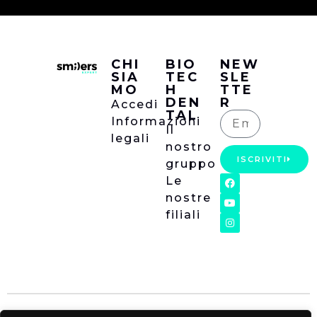
CHI
BIO
NEW
SIA
TEC
SLE
MO
H
TTE
DEN
R
Accedi
TAL
Informazioni
Il
legali
nostro
ISCRIVITI
gruppo
Le
nostre
filiali