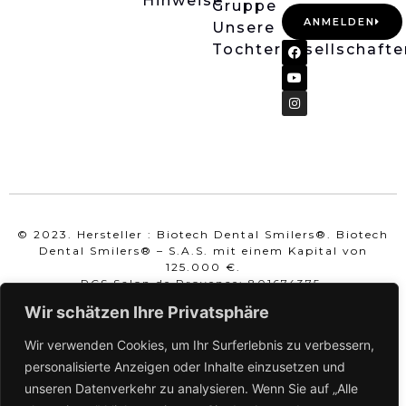
Hinweise
Gruppe
ANMELDEN
Unsere
Tochtergesellschafte
© 2023. Hersteller : Biotech Dental Smilers®. Biotech
Dental Smilers® – S.A.S. mit einem Kapital von
125.000 €.
RCS Salon de Provence: 801674375.
SIRET: 80167437500010.
Wir schätzen Ihre Privatsphäre
TVA-NUMMER: FR93801674375.
Wir verwenden Cookies, um Ihr Surferlebnis zu verbessern,
Maßgeschneidertes Medizinprodukt der Klasse IIa zur
Ausrichtung von Zähnen. Lesen Sie die Anweisungen
personalisierte Anzeigen oder Inhalte einzusetzen und
in der Packungsbeilage sorgfältig durch. Wird nicht
unseren Datenverkehr zu analysieren. Wenn Sie auf „Alle
von der Sozialversicherung erstattet.