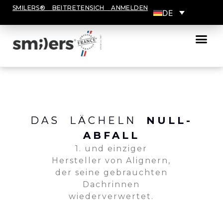
SMILERS® BEITRETEN
SICH ANMELDEN
DE
Tägliche Be
DAS LÄCHELN
NULL-
ABFALL
1. und einziger
Hersteller von Alignern,
der seine gebrauchten
Dachrinnen
wiederverwertet.