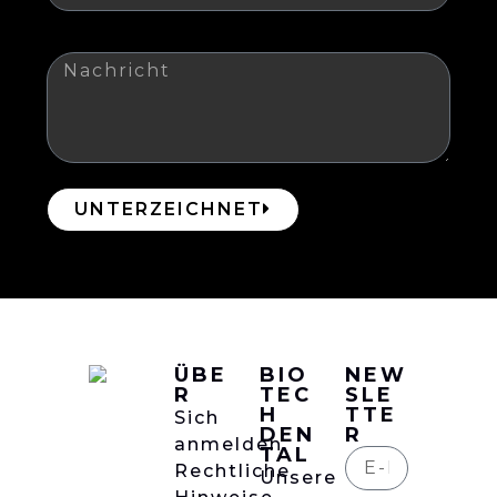
Nachricht
UNTERZEICHNET
ÜBE
BIO
NEW
R
TEC
SLE
H
TTE
Sich
DEN
R
anmelden
TAL
Rechtliche
Unsere