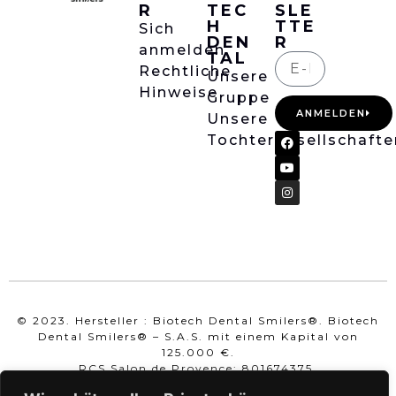
R
TEC
SLE
H
TTE
Sich
DEN
R
anmelden
TAL
Rechtliche
Unsere
Hinweise
Gruppe
ANMELDEN
Unsere
Tochtergesellschafte
© 2023. Hersteller : Biotech Dental Smilers®. Biotech
Dental Smilers® – S.A.S. mit einem Kapital von
125.000 €.
RCS Salon de Provence: 801674375.
SIRET: 80167437500010.