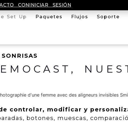
TACTO CON
INICIAR SESIÓN
le Set Up
Paquetes
Flujos
Soporte
 SONRISAS
EMOCAST, NUES
 de controlar, modificar y personali
paradas, botones, muescas, comparación