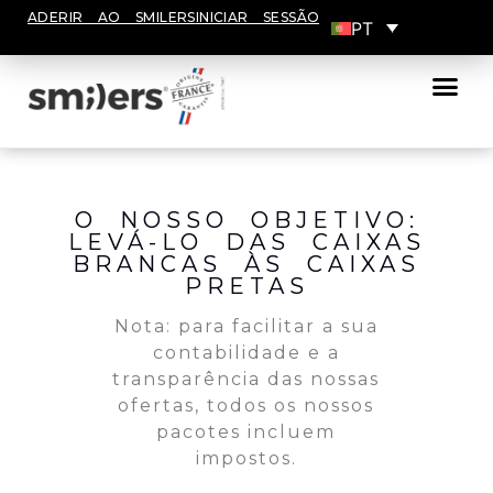
ADERIR AO SMILERS
INICIAR SESSÃO
PT
A nossa fábrica
O NOSSO OBJETIVO:
LEVÁ-LO DAS CAIXAS
BRANCAS ÀS CAIXAS
PRETAS
Nota: para facilitar a sua
contabilidade e a
transparência das nossas
ofertas, todos os nossos
pacotes incluem
impostos.