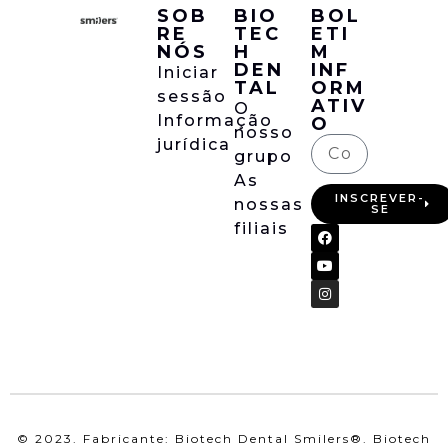
SOB
BIO
BOL
RE
TEC
ETI
NÓS
H
M
DEN
INF
Iniciar
TAL
ORM
sessão
ATIV
O
Informação
O
nosso
jurídica
grupo
As
INSCREVER-
nossas
SE
filiais
© 2023. Fabricante: Biotech Dental Smilers®. Biotech